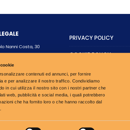
LEGALE
PRIVACY POLICY
lo Nanni Costa, 30
COOKIE POLICY
Bologna
 cookie
DICHIARAZIONE DI
rsonalizzare contenuti ed annunci, per fornire
ACCESSIBILITÀ
ia e per analizzare il nostro traffico. Condividiamo
o in cui utilizza il nostro sito con i nostri partner che
dati web, pubblicità e social media, i quali potrebbero
mazioni che ha fornito loro o che hanno raccolto dal
.