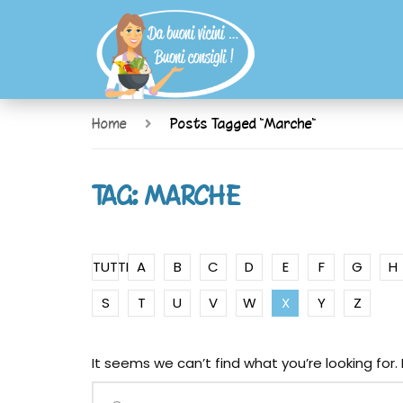
Home
Posts Tagged "Marche"
TAG: MARCHE
TUTTI
A
B
C
D
E
F
G
H
S
T
U
V
W
X
Y
Z
It seems we can’t find what you’re looking for