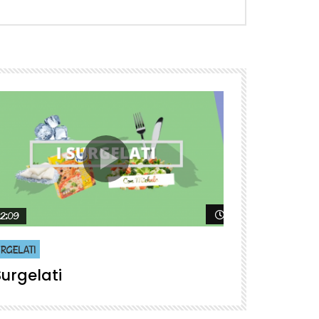
più tardi
Guarda più tardi
2:09
04:18
RGELATI
LEGUMI
Surgelati
I Legumi