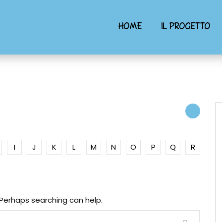
HOME
IL PROGETTO
I
J
K
L
M
N
O
P
Q
R
. Perhaps searching can help.