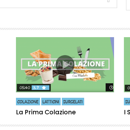
Guarda 
05:40
3.7
0
COLAZIONE
LATTICINI
SURGELATI
SU
La Prima Colazione
I 