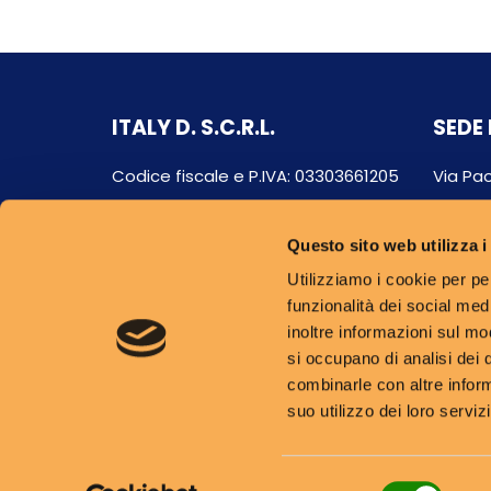
ITALY D. S.C.R.L.
SEDE 
Codice fiscale e P.IVA: 03303661205
Via Pao
N°Rea: BO-508402
40133 
Questo sito web utilizza i
Utilizziamo i cookie per pe
funzionalità dei social med
inoltre informazioni sul mod
si occupano di analisi dei 
combinarle con altre infor
suo utilizzo dei loro servizi
Selezione