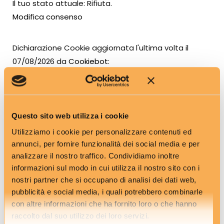
Il tuo stato attuale: Rifiuta.
Modifica consenso
Dichiarazione Cookie aggiornata l'ultima volta il
07/08/2026 da
Cookiebot
:
Necessari (1)
I cookie necessari contribuiscono a rendere fruibile
Questo sito web utilizza i cookie
il sito web abilitandone funzionalità di base quali la
Utilizziamo i cookie per personalizzare contenuti ed
navigazione sulle pagine e l'accesso alle aree
annunci, per fornire funzionalità dei social media e per
protette del sito. Il sito web non è in grado di
analizzare il nostro traffico. Condividiamo inoltre
informazioni sul modo in cui utilizza il nostro sito con i
funzionare correttamente senza questi cookie.
nostri partner che si occupano di analisi dei dati web,
pubblicità e social media, i quali potrebbero combinarle
Durata
con altre informazioni che ha fornito loro o che hanno
massima
raccolto dal suo utilizzo dei loro servizi.
Nome
Fornitore
Scopo