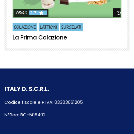
Guard
05:40
3.7
COLAZIONE
LATTICINI
SURGELATI
La Prima Colazione
ITALY D. S.C.R.L.
Codice fiscale e P.IVA: 03303661205
N°Rea: BO-508402