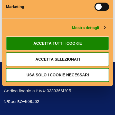
Marketing
Guard
05:40
3.7
COLAZIONE
LATTICINI
SURGELATI
Mostra dettagli
La Prima Colazione
ACCETTA TUTTI I COOKIE
ACCETTA SELEZIONATI
USA SOLO I COOKIE NECESSARI
ITALY D. S.C.R.L.
Codice fiscale e P.IVA: 03303661205
N°Rea: BO-508402