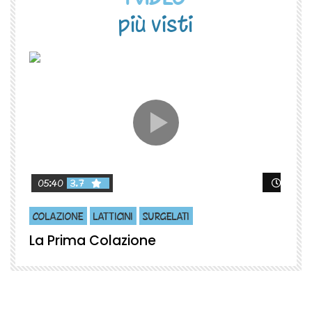
più visti
Guard
05:40
3.7
COLAZIONE
LATTICINI
SURGELATI
La Prima Colazione