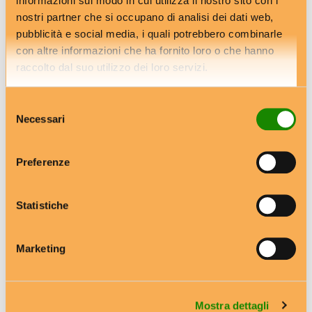
informazioni sul modo in cui utilizza il nostro sito con i
nostri partner che si occupano di analisi dei dati web,
Gradara (PU)
pubblicità e social media, i quali potrebbero combinarle
con altre informazioni che ha fornito loro o che hanno
raccolto dal suo utilizzo dei loro servizi.
Next Post
Selezione
Necessari
del
Villacidro (SU)
consenso
Preferenze
Statistiche
RELATED POSTS
Marketing
Mostra dettagli