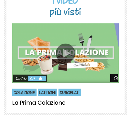
I VIDEO
più visti
Guard
05:40
3.7
COLAZIONE
LATTICINI
SURGELATI
La Prima Colazione