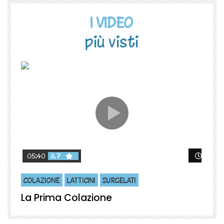
I VIDEO
più visti
Guard
05:40
3.7
COLAZIONE
LATTICINI
SURGELATI
La Prima Colazione